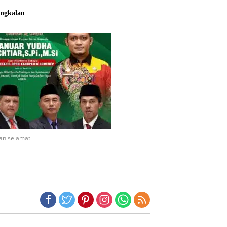
ngkalan
an selamat