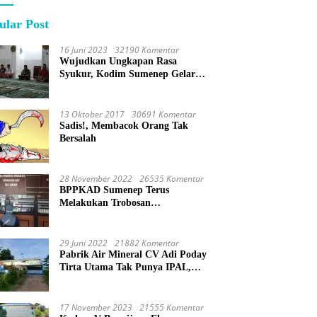
ular Post
16 Juni 2023
32190 Komentar
Wujudkan Ungkapan Rasa
Syukur, Kodim Sumenep Gelar
Do’a Bersama
13 Oktober 2017
30691 Komentar
Sadis!, Membacok Orang Tak
Bersalah
28 November 2022
26535 Komentar
BPPKAD Sumenep Terus
Melakukan Trobosan
Maksimalkan Pelayanan
Percepatan BPHTB
29 Juni 2022
21882 Komentar
Pabrik Air Mineral CV Adi Poday
Tirta Utama Tak Punya IPAL,
Limbah Buat Mandi
17 November 2023
21555 Komentar