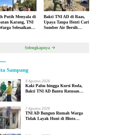
h Putih Menyala di
Bakti TNI AD di Raas,
atan Karang, TNI
Upaya Tanpa Henti Cari
Warga Selesaikan
Sumber Air Bersih
pan Bersama
untuk Warga
Kepulauan
Selengkapnya
ita Sampang
8 Agustus 2026
Kaki Palsu hingga Kursi Roda,
Bakti TNI AD Bantu Ratusan
Warga Sumenep
7 Agustus 2026
TNI AD Bangun Rumah Warga
Tidak Layak Huni di Bluto
Sumenep