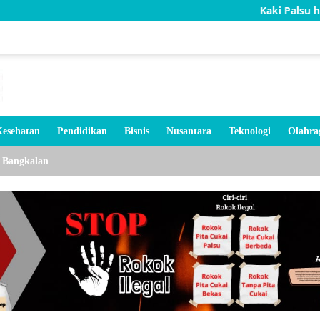
Kaki Palsu hingga Ku
esehatan
Pendidikan
Bisnis
Nusantara
Teknologi
Olahra
Bangkalan