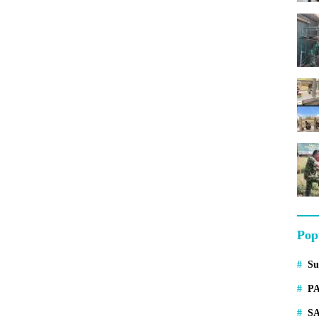
Pop
S
P
S