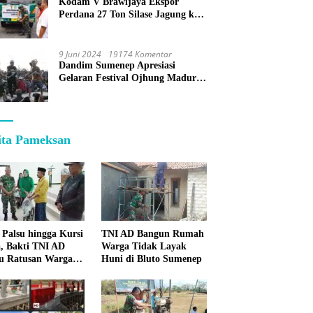
Kodam V Brawijaya Ekspor
Perdana 27 Ton Silase Jagung ke
Korea Selatan
9 Juni 2024
19174 Komentar
Dandim Sumenep Apresiasi
Gelaran Festival Ojhung Madura
di Batu Putih
ita Pameksan
 Palsu hingga Kursi
TNI AD Bangun Rumah
, Bakti TNI AD
Warga Tidak Layak
u Ratusan Warga
Huni di Bluto Sumenep
enep