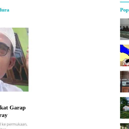
dura
Pop
akat Garap
ray
l ke permukaan,