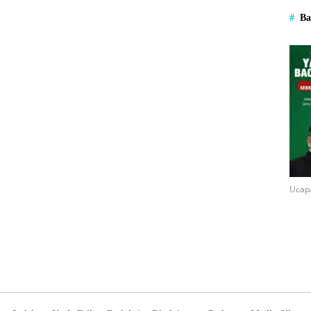
Ba
Ucap