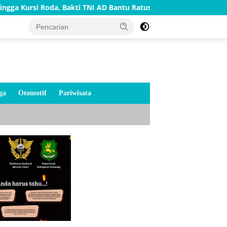
rsi Roda, Bakti TNI AD Bantu Ratusan Warga Sumenep
TN
ga
Otomotif
Pariwisata