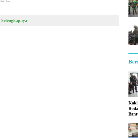
matan…
Selengkapnya
Ber
Kaki
Roda
Bant
Sum