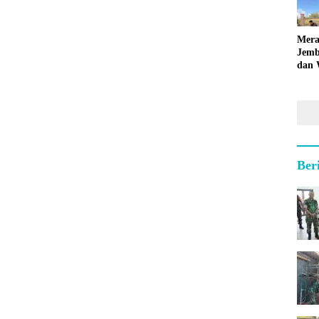
Mera
Jemb
dan 
Hara
Ber